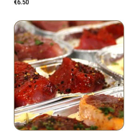
€
6.50