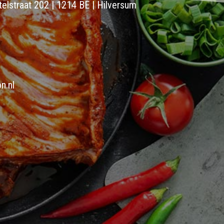
elstraat 202 | 1214 BE | Hilversum
n.nl