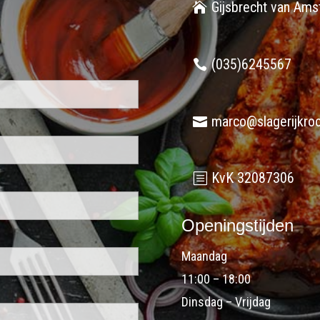
Gijsbrecht van Amst
(035)6245567
marco@slagerijkroo
KvK 32087306
Openingstijden
Maandag
11:00 – 18:00
Dinsdag – Vrijdag