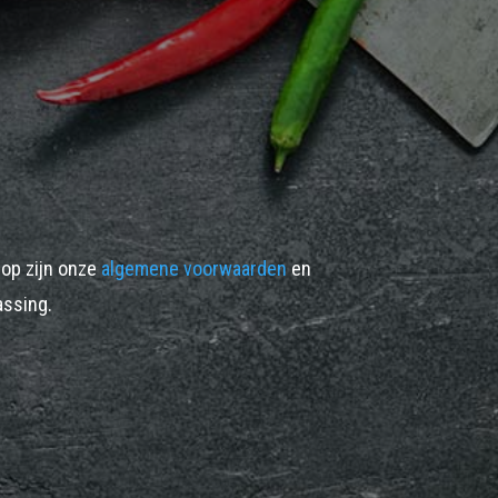
op zijn onze
algemene voorwaarden
en
ssing.