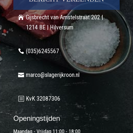
Gijsbrecht van Amstelstraat 202 |
1214 BE | Hilversum
(035)6245567
marco@slagerijkroon.nl
KvK 32087306
Openingstijden
Maandag - Vrijdag 11:00 - 18:00