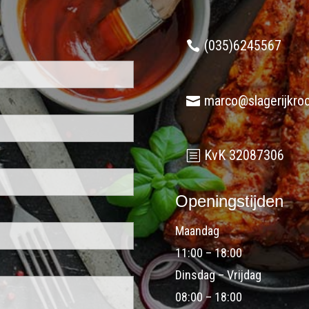
(035)6245567
marco@slagerijkroo
KvK 32087306
Openingstijden
Maandag
11:00 – 18:00
Dinsdag – Vrijdag
08:00 – 18:00