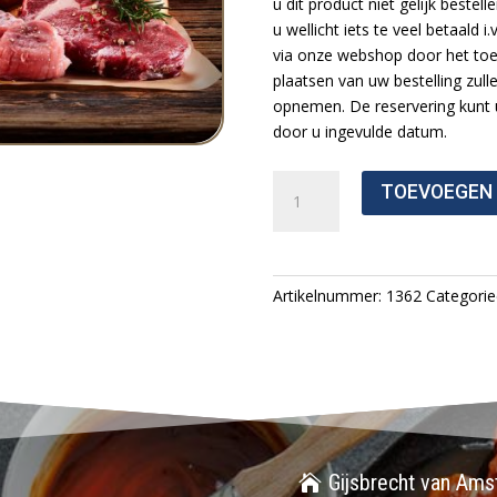
u dit product niet gelijk beste
u wellicht iets te veel betaald 
via onze webshop door het to
plaatsen van uw bestelling zull
opnemen. De reservering kunt u
door u ingevulde datum.
Tam
TOEVOEGEN
Konijn
Achterbout
Aantal
Artikelnummer:
1362
Categori
Gijsbrecht van Amst