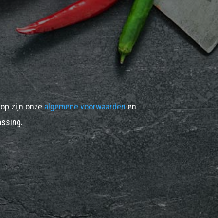
op zijn onze
algemene voorwaarden
en
ssing.