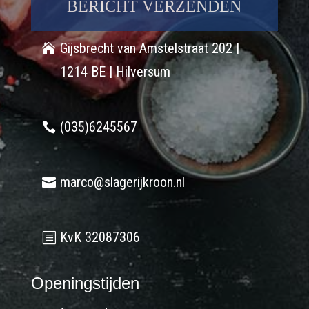
Gijsbrecht van Amstelstraat 202 |
1214 BE | Hilversum
(035)6245567
marco@slagerijkroon.nl
KvK 32087306
Openingstijden