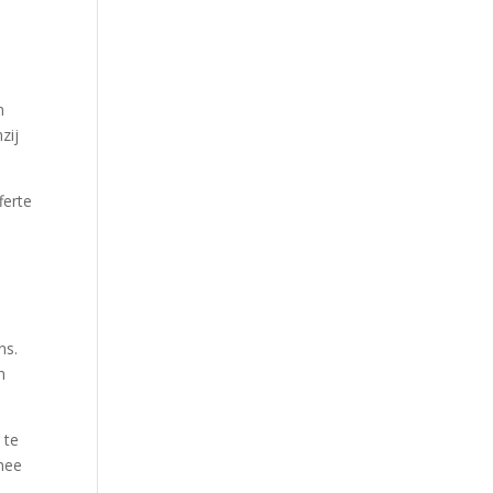
n
zij
ferte
ns.
n
 te
 mee