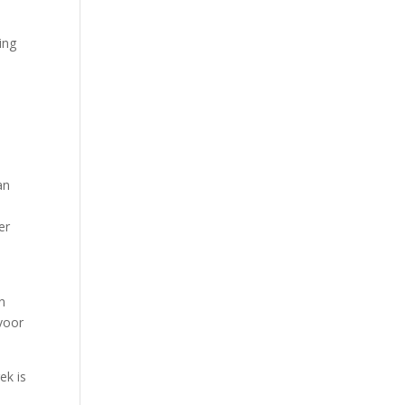
ing
an
er
n
voor
ek is