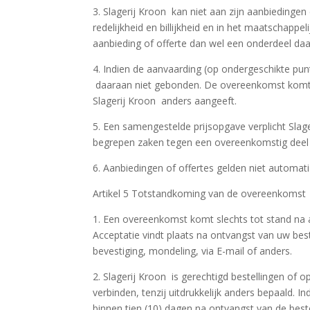
3. Slagerij Kroon kan niet aan zijn aanbieding
redelijkheid en billijkheid en in het maatschapp
aanbieding of offerte dan wel een onderdeel daar
4. Indien de aanvaarding (op ondergeschikte pun
daaraan niet gebonden. De overeenkomst komt d
Slagerij Kroon anders aangeeft.
5. Een samengestelde prijsopgave verplicht Slage
begrepen zaken tegen een overeenkomstig deel 
6. Aanbiedingen of offertes gelden niet automati
Artikel 5 Totstandkoming van de overeenkomst
1. Een overeenkomst komt slechts tot stand na a
Acceptatie vindt plaats na ontvangst van uw bes
bevestiging, mondeling, via E-mail of anders.
2. Slagerij Kroon is gerechtigd bestellingen of
verbinden, tenzij uitdrukkelijk anders bepaald. I
binnen tien (10) dagen na ontvangst van de beste