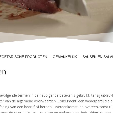
EGETARISCHE PRODUCTEN
GEMAKKELIJK
SAUSEN EN SALA
en
olgende termen in de navolgende betekenis gebruikt, tenzij uitdrukk
uiker van de algemene voorwaarden; Consument: een wederpartij die 
toefening van een bedrijf of beroep; Overeenkomst: de overeenkomst t
oop: de overeenkomst tot koop en verkoop met betrekking tot een