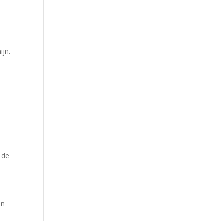
ijn.
 de
en