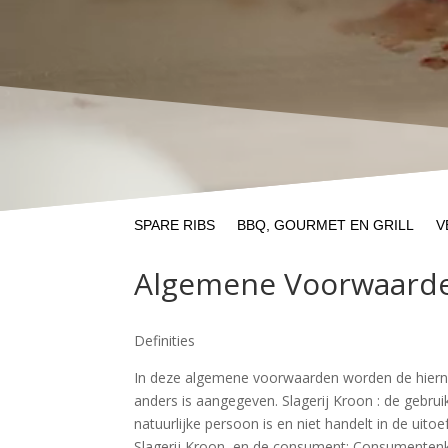
SPARE RIBS
BBQ, GOURMET EN GRILL
V
Algemene Voorwaard
Definities
In deze algemene voorwaarden worden de hiernav
anders is aangegeven. Slagerij Kroon : de gebr
natuurlijke persoon is en niet handelt in de ui
Slagerij Kroon en de consument; Consumentenk