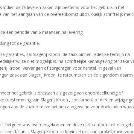
indien de te leveren zaken zijn bestemd voor het gebruik in het
e van het aangaan van de overeenkomst uitdrukkelijk schriftelijk meld
de een periode van 6 maanden na levering.
king tot de garantie.
ze garanties, zal Slagerij Kroon de zaak binnen redelijke termijn na
delijkerwijze niet mogelijk is, na schriftelijke kennisgeving ter zake v
erij Kroon vervangen of zorgdragen voor herstel. In geval van
angen zaak aan Slagerij Kroon te retourneren en de eigendom daarov
nneer het gebrek is ontstaan als gevolg van onoordeelkundig of
lijke toestemming van Slagerij Kroon , consument of derden wijziginge
rengen aan de zaak of deze hebben aangewend voor doeleinden waar
 met hetgeen was overeengekomen en deze niet-conformiteit een gebr
lijkheid, dan is Slagerij Kroon in beginsel niet aansprakelijkheid voor