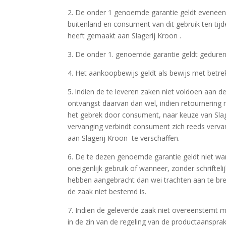
2. De onder 1 genoemde garantie geldt eveneens 
buitenland en consument van dit gebruik ten tijd
heeft gemaakt aan Slagerij Kroon .
3. De onder 1. genoemde garantie geldt geduren
4. Het aankoopbewijs geldt als bewijs met betrek
5. lndien de te leveren zaken niet voldoen aan de
ontvangst daarvan dan wel, indien retournering re
het gebrek door consument, naar keuze van Slag
vervanging verbindt consument zich reeds verv
aan Slagerij Kroon te verschaffen.
6. De te dezen genoemde garantie geldt niet wa
oneigenlijk gebruik of wanneer, zonder schrifte
hebben aangebracht dan wei trachten aan te b
de zaak niet bestemd is.
7. Indien de geleverde zaak niet overeenstemt
in de zin van de regeling van de productaansprake