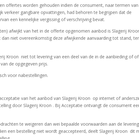
en en offertes worden gehouden indien de consument, naar termen van
elijk verkeer gangbare opvattingen, had behoren te begrijpen dat de
van een kennelijke vergissing of verschrijving bevat.
ten) afwijkt van het in de offerte opgenomen aanbod is Slagerij Kroo
an niet overeenkomstig deze afwijkende aanvaarding tot stand, ten
rij Kroon niet tot levering van een deel van de in de aanbieding of of
van de opgegeven prijs.
sch voor nabestellingen.
cceptatie van het aanbod van Slagerij Kroon op internet of anderszi
telling door Slagerij Kroon . Bij Acceptatie ontvangt de consument ee
 opdrachten te weigeren dan wei bepaalde voorwaarden aan de levering
ndien een bestelling niet wordt geaccepteerd, deelt Slagerij Kroon dit
lling.