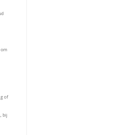
ud
t om
ng of
 bij